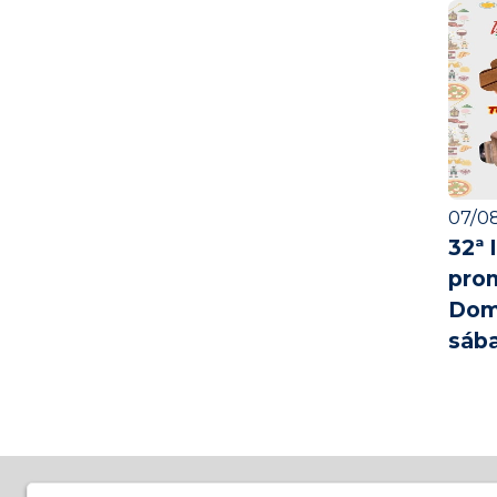
07/08
32ª 
pro
Dom
sáb
A Rádio La Prima FM chegou trazendo muito mais al