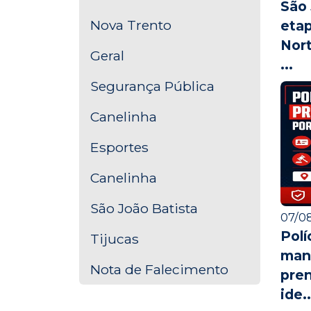
São 
Nova Trento
etap
Nort
Geral
...
Segurança Pública
Canelinha
Esportes
Canelinha
São João Batista
07/08
Polí
Tijucas
man
Nota de Falecimento
pre
ide..