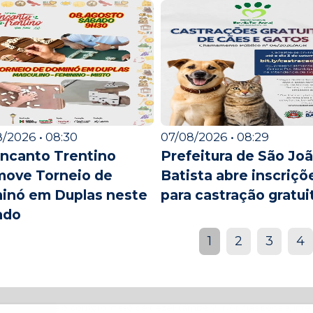
/2026 • 08:30
07/08/2026 • 08:29
Incanto Trentino
Prefeitura de São Jo
move Torneio de
Batista abre inscriçõ
inó em Duplas neste
para castração gratuit
ado
1
2
3
4
egria! Temos o compromisso de trazer também: Notícias Locais, Inter