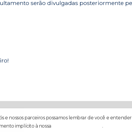
pultamento serão divulgadas posteriormente pe
ro!
egria! Temos o compromisso de trazer também: Notícias Locais, Inter
nós e nossos parceiros possamos lembrar de você e entender 
mento implícito à nossa
política de privacidade
.