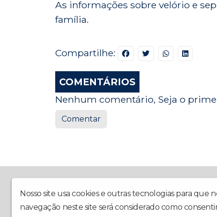
As informações sobre velório e se
família.
Compartilhe:
COMENTÁRIOS
Nenhum comentário, Seja o primei
Comentar
A Rádio La Prima FM chegou trazendo muito mais al
Comunidade e Boa Companhia Todo Dia.
Nosso site usa cookies e outras tecnologias para que 
navegação neste site será considerado como consenti
Laprimafm