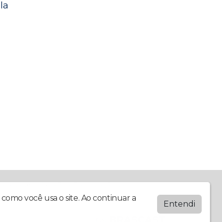
la
atividade, Música Boa, Participação da
como você usa o site. Ao continuar a
Entendi
by
BRASCAST