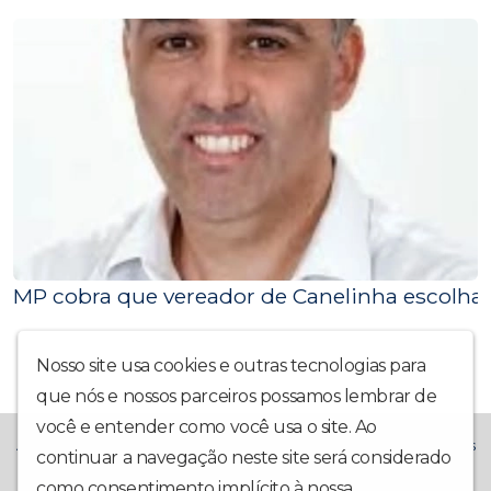
MP cobra que vereador de Canelinha escolha
Nosso site usa cookies e outras tecnologias para
que nós e nossos parceiros possamos lembrar de
você e entender como você usa o site. Ao
A Rádio La Prima FM chegou trazendo muito mais alegria! Temos
continuar a navegação neste site será considerado
o compromisso de trazer também: Notícias Locais,
Interatividade, Música Boa, Participação da Comunidade e Boa
como consentimento implícito à nossa
política de