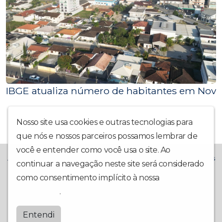
IBGE atualiza número de habitantes em Nova
Nosso site usa cookies e outras tecnologias para
que nós e nossos parceiros possamos lembrar de
você e entender como você usa o site. Ao
A Rádio La Prima FM chegou trazendo muito mais alegria! Temos
continuar a navegação neste site será considerado
o compromisso de trazer também: Notícias Locais,
como consentimento implícito à nossa
política de
Interatividade, Música Boa, Participação da Comunidade e Boa
Companhia Todo Dia.
privacidade
.
Laprimafm
Entendi