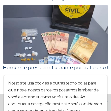
Homem é preso em flagrante por tráfico no 
Nosso site usa cookies e outras tecnologias para
que nós e nossos parceiros possamos lembrar de
você e entender como você usa o site. Ao
A Rádio La Prima FM chegou trazendo muito mais alegria! Temos
continuar a navegação neste site será considerado
o compromisso de trazer também: Notícias Locais,
como consentimento implícito à nossa
política de
Interatividade, Música Boa, Participação da Comunidade e Boa