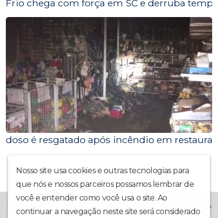
Frio chega com força em SC e derruba temper
doso é resgatado após incêndio em restaura
Nosso site usa cookies e outras tecnologias para
que nós e nossos parceiros possamos lembrar de
você e entender como você usa o site. Ao
A Rádio La Prima FM chegou trazendo muito mais alegria! Temos
continuar a navegação neste site será considerado
o compromisso de trazer também: Notícias Locais,