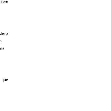
o em 
er a 
 
ma 
 que 