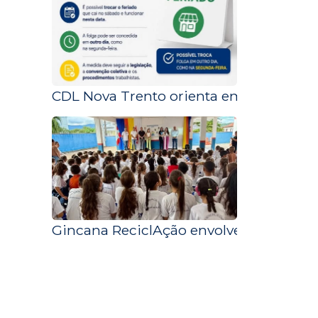
CDL Nova Trento orienta empresas sob
Gincana ReciclAção envolve escola de S