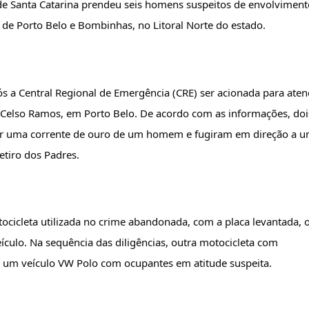
ar de Santa Catarina prendeu seis homens suspeitos de envolviment
 de Porto Belo e Bombinhas, no Litoral Norte do estado.
ós a Central Regional de Emergência (CRE) ser acionada para atend
Celso Ramos, em Porto Belo. De acordo com as informações, dois
ar uma corrente de ouro de um homem e fugiram em direção a u
etiro dos Padres.
tocicleta utilizada no crime abandonada, com a placa levantada, o
veículo. Na sequência das diligências, outra motocicleta com 
de um veículo VW Polo com ocupantes em atitude suspeita.