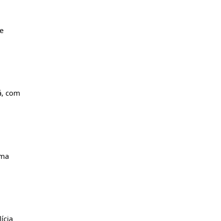
 
, com 
ma 
cia 