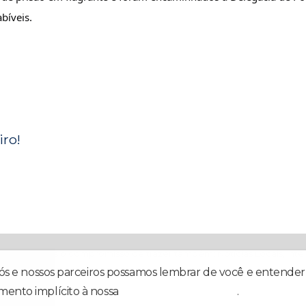
bíveis.
ro!
egria! Temos o compromisso de trazer também: Notícias Locais, Inter
nós e nossos parceiros possamos lembrar de você e entender 
mento implícito à nossa
política de privacidade
.