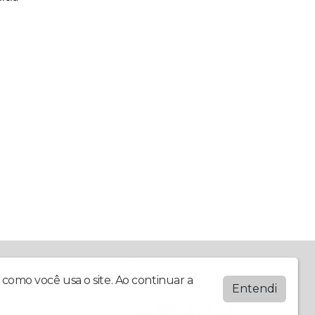
atividade, Música Boa, Participação da
como você usa o site. Ao continuar a
Entendi
by
BRASCAST