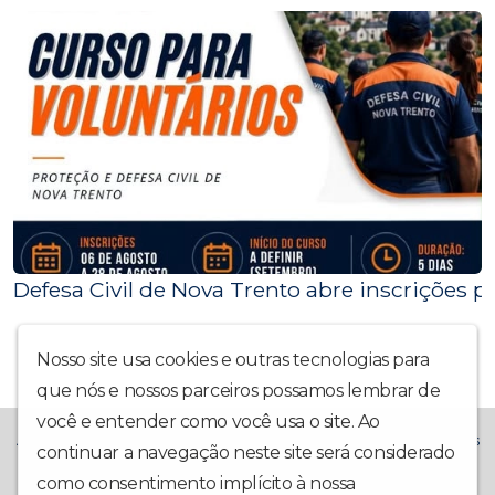
Defesa Civil de Nova Trento abre inscrições p
Nosso site usa cookies e outras tecnologias para
que nós e nossos parceiros possamos lembrar de
você e entender como você usa o site. Ao
A Rádio La Prima FM chegou trazendo muito mais alegria! Temos
continuar a navegação neste site será considerado
o compromisso de trazer também: Notícias Locais,
como consentimento implícito à nossa
política de
Interatividade, Música Boa, Participação da Comunidade e Boa