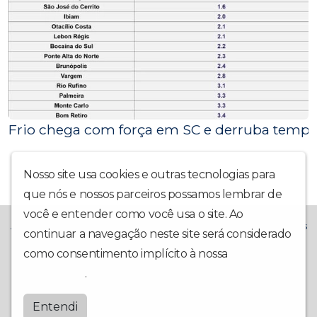
Frio chega com força em SC e derruba temper
Nosso site usa cookies e outras tecnologias para
que nós e nossos parceiros possamos lembrar de
você e entender como você usa o site. Ao
A Rádio La Prima FM chegou trazendo muito mais alegria! Temos
continuar a navegação neste site será considerado
o compromisso de trazer também: Notícias Locais,
como consentimento implícito à nossa
política de
Interatividade, Música Boa, Participação da Comunidade e Boa
Companhia Todo Dia.
privacidade
.
Laprimafm
Entendi