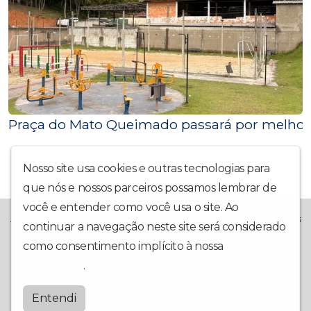
Praça do Mato Queimado passará por melhoria
Nosso site usa cookies e outras tecnologias para
que nós e nossos parceiros possamos lembrar de
você e entender como você usa o site. Ao
A Rádio La Prima FM chegou trazendo muito mais alegria! Temos
continuar a navegação neste site será considerado
o compromisso de trazer também: Notícias Locais,
Interatividade, Música Boa, Participação da Comunidade e Boa
como consentimento implícito à nossa
política de
Companhia Todo Dia.
privacidade
.
Laprimafm
Entendi