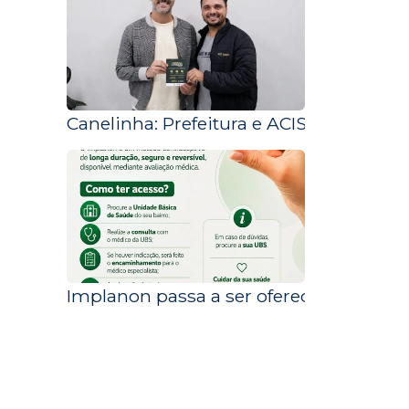
Canelinha: Prefeitura e ACISC alinham 
Implanon passa a ser oferecido pelo S